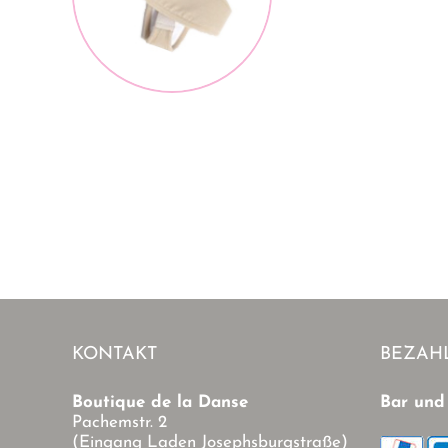
ör
KONTAKT
BEZAH
Boutique de la Danse
Bar und
Pachemstr. 2
(Eingang Laden Josephsburgstraße)