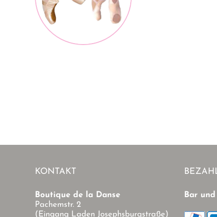
e
KONTAKT
BEZAH
Boutique de la Danse
Bar und
Pachemstr. 2
(Eingang Laden Josephsburgstraße)