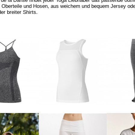
e de
la
Danse
findet jeder Yoga Liebhaber das passende
outfi
,
Oberteile und Hosen, aus weichem und bequem Jersey ode
er breiter
Shirts.