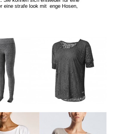
t
. Sie können sich entweder für eine
r eine strafe
look
mit enge Hosen,