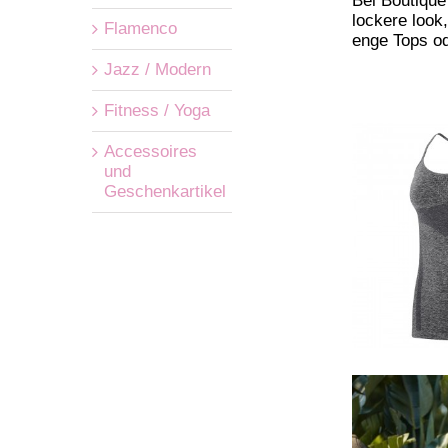
Bei Boutiqu
lockere
look
Flamenco
enge
Tops
od
Jazz / Modern
Fitness / Yoga
Accessoires
und
Geschenkartikel