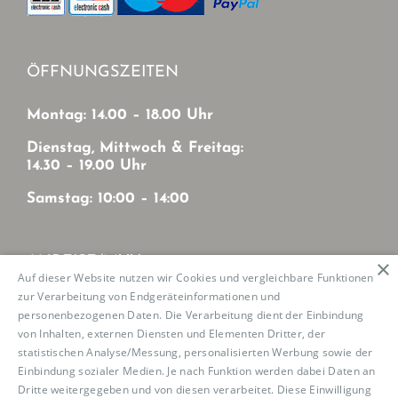
ÖFFNUNGSZEITEN
Montag: 14.00 – 18.00 Uhr
Dienstag, Mittwoch & Freitag:
14.30 – 19.00 Uhr
Samstag: 10:00 – 14:00
ANREISE/MVV
×
Auf dieser Website nutzen wir Cookies und vergleichbare Funktionen
zur Verarbeitung von Endgeräteinformationen und
Mit MVV von München-Zentrum
personenbezogenen Daten. Die Verarbeitung dient der Einbindung
U2: Haltestelle Josephsburg
von Inhalten, externen Diensten und Elementen Dritter, der
Tram 21: Haltestelle Mutschellestr.
statistischen Analyse/Messung, personalisierten Werbung sowie der
Einbindung sozialer Medien. Je nach Funktion werden dabei Daten an
Dritte weitergegeben und von diesen verarbeitet. Diese Einwilligung