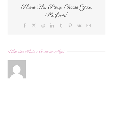
Share This Story, Choose Your
Platform!
Facebook
X
Reddit
LinkedIn
Tumblr
Pinterest
Vk
E-
Mail
Über den Autor:
Beatrice Mari