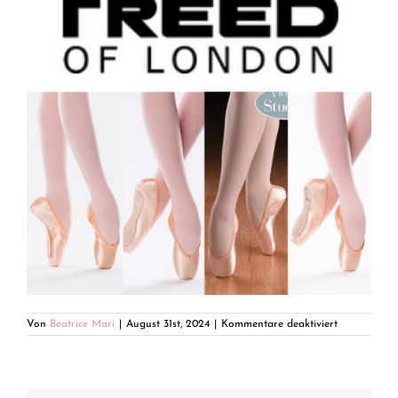
für
Von
Beatrice Mari
|
August 31st, 2024
|
Kommentare deaktiviert
6C7B0230-
EE79-
400D-
9F82-
6651B9D676