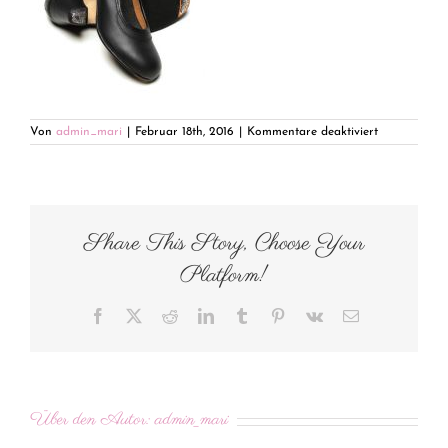
für
Von
admin_mari
|
Februar 18th, 2016
|
Kommentare deaktiviert
7231-
2794dc83
Share This Story, Choose Your
Platform!
Facebook
X
Reddit
LinkedIn
Tumblr
Pinterest
Vk
E-
Mail
Über den Autor:
admin_mari