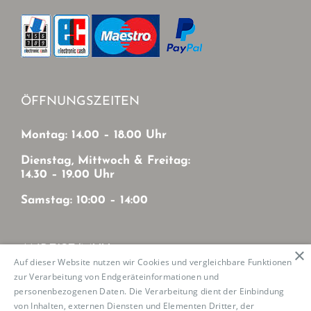
ÖFFNUNGSZEITEN
Montag: 14.00 – 18.00 Uhr
Dienstag, Mittwoch & Freitag:
14.30 – 19.00 Uhr
Samstag: 10:00 – 14:00
ANREISE/MVV
×
Auf dieser Website nutzen wir Cookies und vergleichbare Funktionen
zur Verarbeitung von Endgeräteinformationen und
Mit MVV von München-Zentrum
personenbezogenen Daten. Die Verarbeitung dient der Einbindung
U2: Haltestelle Josephsburg
von Inhalten, externen Diensten und Elementen Dritter, der
Tram 21: Haltestelle Mutschellestr.