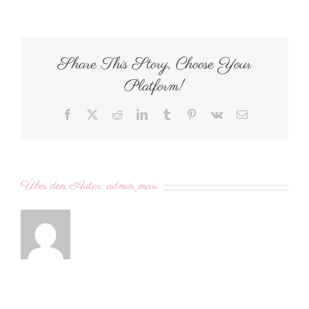
longvshirt
Share This Story, Choose Your
Platform!
Facebook
X
Reddit
LinkedIn
Tumblr
Pinterest
Vk
E-
Mail
Über den Autor:
admin_mari