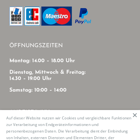
ÖFFNUNGSZEITEN
Montag: 14.00 – 18.00 Uhr
Dienstag, Mittwoch & Freitag:
14.30 – 19.00 Uhr
Samstag: 10:00 – 14:00
ANREISE/MVV
×
Auf dieser Website nutzen wir Cookies und vergleichbare Funktionen
zur Verarbeitung von Endgeräteinformationen und
Mit MVV von München-Zentrum
personenbezogenen Daten. Die Verarbeitung dient der Einbindung
U2: Haltestelle Josephsburg
von Inhalten, externen Diensten und Elementen Dritter, der
Tram 21: Haltestelle Mutschellestr.