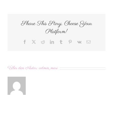
weinrot
Share This Story, Choose Your
Platform!
Facebook
X
Reddit
LinkedIn
Tumblr
Pinterest
Vk
E-
Mail
Über den Autor:
admin_mari