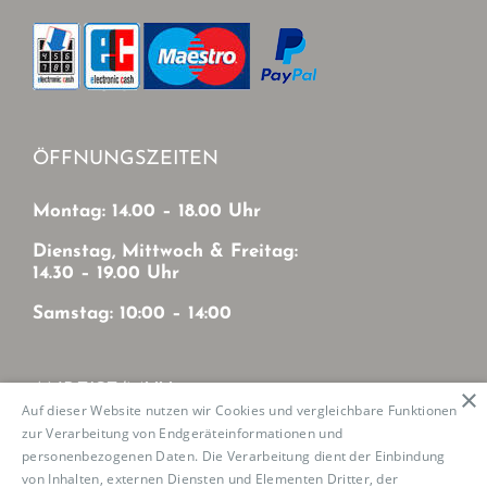
ÖFFNUNGSZEITEN
Montag: 14.00 – 18.00 Uhr
Dienstag, Mittwoch & Freitag:
14.30 – 19.00 Uhr
Samstag: 10:00 – 14:00
ANREISE/MVV
×
Auf dieser Website nutzen wir Cookies und vergleichbare Funktionen
zur Verarbeitung von Endgeräteinformationen und
Mit MVV von München-Zentrum
personenbezogenen Daten. Die Verarbeitung dient der Einbindung
U2: Haltestelle Josephsburg
von Inhalten, externen Diensten und Elementen Dritter, der
Tram 21: Haltestelle Mutschellestr.