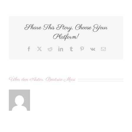
blackwite
Share This Story, Choose Your
Platform!
Facebook
X
Reddit
LinkedIn
Tumblr
Pinterest
Vk
E-
Mail
Über den Autor:
Beatrice Mari