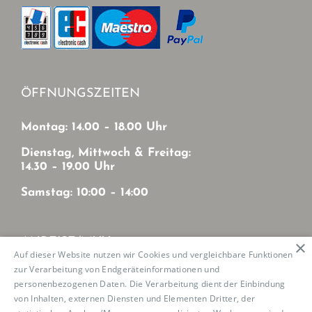
ÖFFNUNGSZEITEN
Montag: 14.00 – 18.00 Uhr
Dienstag, Mittwoch & Freitag:
14.30 – 19.00 Uhr
Samstag: 10:00 – 14:00
ANREISE/MVV
×
Auf dieser Website nutzen wir Cookies und vergleichbare Funktionen
zur Verarbeitung von Endgeräteinformationen und
Mit MVV von München-Zentrum
personenbezogenen Daten. Die Verarbeitung dient der Einbindung
U2: Haltestelle Josephsburg
von Inhalten, externen Diensten und Elementen Dritter, der
Tram 21: Haltestelle Mutschellestr.