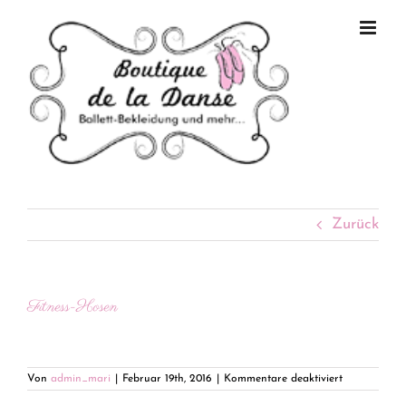
Zum
Inhalt
springen
Zurück
Fitness-Hosen
für
Von
admin_mari
|
Februar 19th, 2016
|
Kommentare deaktiviert
Fitness-
Hosen