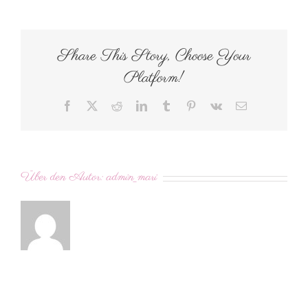
Share This Story, Choose Your
Platform!
Facebook
X
Reddit
LinkedIn
Tumblr
Pinterest
Vk
E-
Mail
Über den Autor:
admin_mari