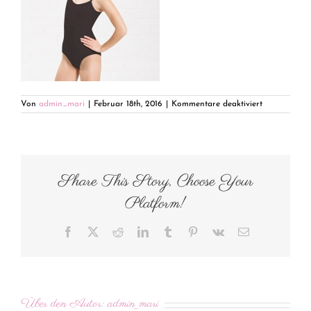
für
Von
admin_mari
|
Februar 18th, 2016
|
Kommentare deaktiviert
P07-
1374_thumb
Share This Story, Choose Your
Platform!
Facebook
X
Reddit
LinkedIn
Tumblr
Pinterest
Vk
E-
Mail
Über den Autor:
admin_mari