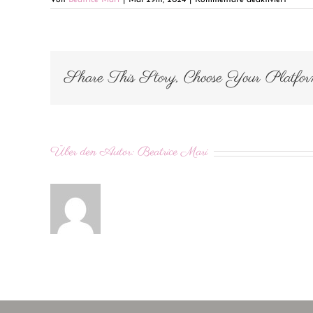
Von
Beatrice Mari
|
Mai 29th, 2024
|
Kommentare deaktiviert
IMG_0
Share This Story, Choose Your Platfo
Über den Autor:
Beatrice Mari