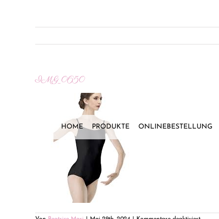
Zum
Inhalt
springen
IMG_0650
HOME
PRODUKTE
ONLINEBESTELLUNG
für