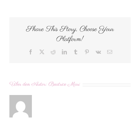
Share This Story, Choose Your
Platform!
Facebook
X
Reddit
LinkedIn
Tumblr
Pinterest
Vk
E-
Mail
Über den Autor:
Beatrice Mari