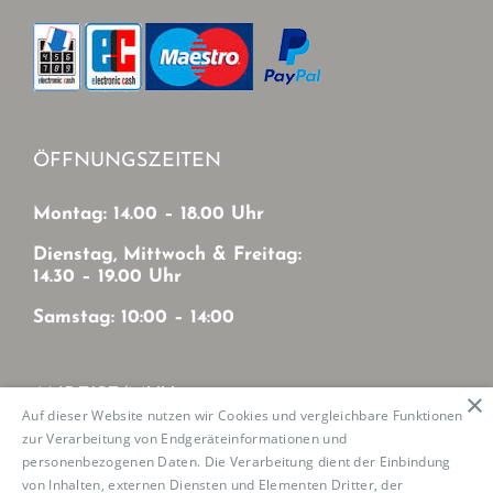
ÖFFNUNGSZEITEN
Montag: 14.00 – 18.00 Uhr
Dienstag, Mittwoch & Freitag:
14.30 – 19.00 Uhr
Samstag: 10:00 – 14:00
ANREISE/MVV
×
Auf dieser Website nutzen wir Cookies und vergleichbare Funktionen
zur Verarbeitung von Endgeräteinformationen und
Mit MVV von München-Zentrum
personenbezogenen Daten. Die Verarbeitung dient der Einbindung
U2: Haltestelle Josephsburg
von Inhalten, externen Diensten und Elementen Dritter, der
Tram 21: Haltestelle Mutschellestr.