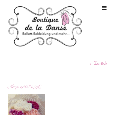
Zum
Inhalt
springen
Zurück
Netze-e7d24336