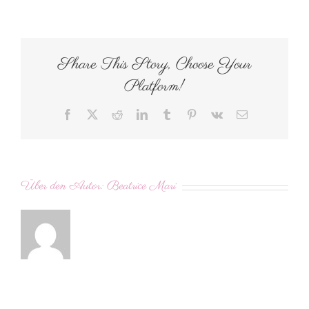
Share This Story, Choose Your
Platform!
Facebook
X
Reddit
LinkedIn
Tumblr
Pinterest
Vk
E-
Mail
Über den Autor:
Beatrice Mari