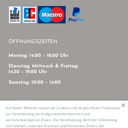
ÖFFNUNGSZEITEN
Montag: 14.00 – 18.00 Uhr
Dienstag, Mittwoch & Freitag:
14.30 – 19.00 Uhr
Samstag: 10:00 – 14:00
ANREISE/MVV
×
Auf dieser Website nutzen wir Cookies und vergleichbare Funktionen
zur Verarbeitung von Endgeräteinformationen und
Mit MVV von München-Zentrum
personenbezogenen Daten. Die Verarbeitung dient der Einbindung
U2: Haltestelle Josephsburg
von Inhalten, externen Diensten und Elementen Dritter, der
Tram 21: Haltestelle Mutschellestr.