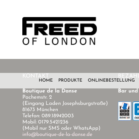
Zum
Inhalt
springen
KONTAKT
BEZAH
HOME
PRODUKTE
ONLINEBESTELLUNG
Boutique de la Danse
Bar und
Pachemstr. 2
(Eingang Laden Josephsburgstraße)
81673 München
Telefon: 089.18942003
Mobil: 0179.5421236
(Mobil nur SMS oder WhatsApp)
info@boutique-de-la-danse.de