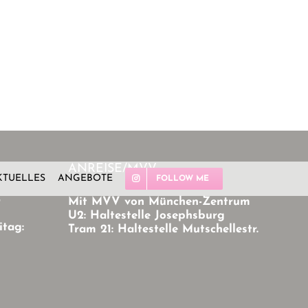
ANREISE/MVV
KTUELLES
ANGEBOTE
FOLLOW ME
r
Mit MVV von München-Zentrum
U2: Haltestelle Josephsburg
itag:
Tram 21: Haltestelle Mutschellestr.