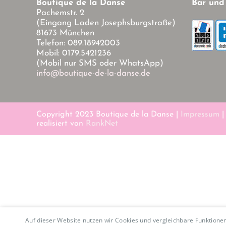
Boutique de la Danse
Bar und
Pachemstr. 2
(Eingang Laden Josephsburgstraße)
81673 München
Telefon: 089.18942003
Mobil: 0179.5421236
(Mobil nur SMS oder WhatsApp)
info@boutique-de-la-danse.de
Copyright 2023 Boutique de la Danse |
Impressum
realisiert von
RankNet
Auf dieser Website nutzen wir Cookies und vergleichbare Funktion