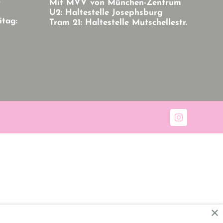
r
Mit MVV von München-Zentrum
U2: Haltestelle Josephsburg
itag:
Tram 21: Haltestelle Mutschellestr.
Instagram
×