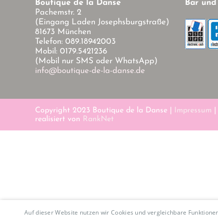
Boutique de la Danse
Bar und
Pachemstr. 2
(Eingang Laden Josephsburgstraße)
81673 München
Telefon: 089.18942003
Mobil: 0179.5421236
(Mobil nur SMS oder WhatsApp)
info@boutique-de-la-danse.de
Copyright 2023 Boutique de la Danse |
Impressum
realisiert von
RankNet
Auf dieser Website nutzen wir Cookies und vergleichbare Funktion