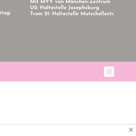
r
Mit MVV von München-Zentrum
U2: Haltestelle Josephsburg
itag:
Tram 21: Haltestelle Mutschellestr.
Instagram
×