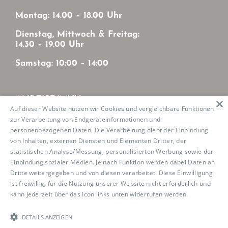
Montag: 14.00 – 18.00 Uhr
Dienstag, Mittwoch & Freitag:
14.30 – 19.00 Uhr
Samstag: 10:00 – 14:00
ANREISE/MVV
×
Auf dieser Website nutzen wir Cookies und vergleichbare Funktionen
zur Verarbeitung von Endgeräteinformationen und
Mit MVV von München-Zentrum
personenbezogenen Daten. Die Verarbeitung dient der Einbindung
U2: Haltestelle Josephsburg
von Inhalten, externen Diensten und Elementen Dritter, der
Tram 21: Haltestelle Mutschellestr.
statistischen Analyse/Messung, personalisierten Werbung sowie der
Einbindung sozialer Medien. Je nach Funktion werden dabei Daten an
Dritte weitergegeben und von diesen verarbeitet. Diese Einwilligung
ist freiwillig, für die Nutzung unserer Website nicht erforderlich und
kann jederzeit über das Icon links unten widerrufen werden.
Read
Copyright 2023 Boutique de la Danse |
Impressum
|
more
Datenschutz
|
Cookierichtlinie
| konzipiert und
realisiert von
RankNet
DETAILS ANZEIGEN