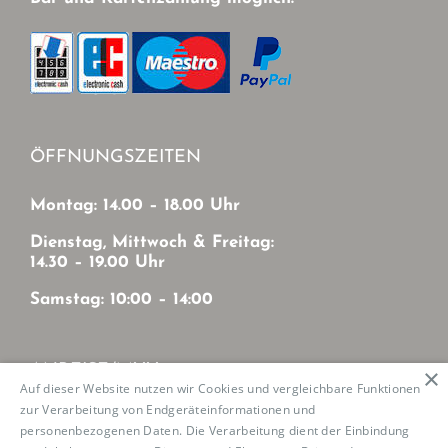
ÖFFNUNGSZEITEN
Montag: 14.00 – 18.00 Uhr
Dienstag, Mittwoch & Freitag:
14.30 – 19.00 Uhr
Samstag: 10:00 – 14:00
ANREISE/MVV
×
Auf dieser Website nutzen wir Cookies und vergleichbare Funktionen
zur Verarbeitung von Endgeräteinformationen und
Mit MVV von München-Zentrum
personenbezogenen Daten. Die Verarbeitung dient der Einbindung
U2: Haltestelle Josephsburg