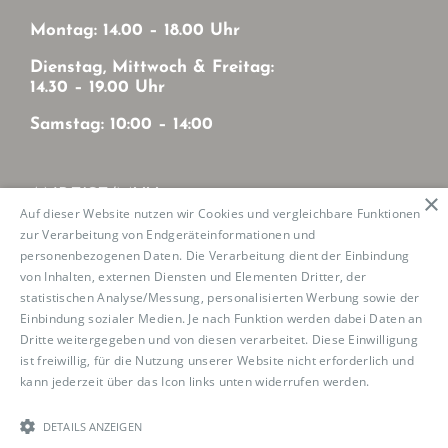
Montag: 14.00 – 18.00 Uhr
Dienstag, Mittwoch & Freitag:
14.30 – 19.00 Uhr
Samstag: 10:00 – 14:00
ANREISE/MVV
×
Auf dieser Website nutzen wir Cookies und vergleichbare Funktionen
zur Verarbeitung von Endgeräteinformationen und
Mit MVV von München-Zentrum
personenbezogenen Daten. Die Verarbeitung dient der Einbindung
U2: Haltestelle Josephsburg
von Inhalten, externen Diensten und Elementen Dritter, der
Tram 21: Haltestelle Mutschellestr.
statistischen Analyse/Messung, personalisierten Werbung sowie der
Einbindung sozialer Medien. Je nach Funktion werden dabei Daten an
Dritte weitergegeben und von diesen verarbeitet. Diese Einwilligung
ist freiwillig, für die Nutzung unserer Website nicht erforderlich und
kann jederzeit über das Icon links unten widerrufen werden.
Read
Copyright 2023 Boutique de la Danse |
Impressum
|
more
Datenschutz
|
Cookierichtlinie
| konzipiert und
realisiert von
RankNet
DETAILS ANZEIGEN