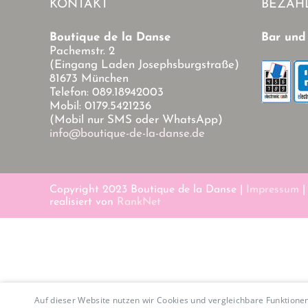
KONTAKT
BEZAH
Boutique de la Danse
Bar und
Pachemstr. 2
(Eingang Laden Josephsburgstraße)
81673 München
Telefon: 089.18942003
Mobil: 0179.5421236
(Mobil nur SMS oder WhatsApp)
info@boutique-de-la-danse.de
Copyright 2023 Boutique de la Danse |
Impressum
realisiert von
RankNet
Auf dieser Website nutzen wir Cookies und vergleichbare Funktion