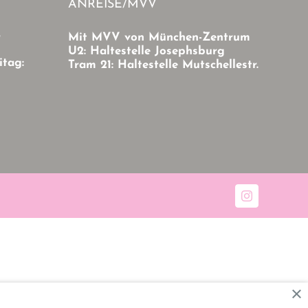
ANREISE/MVV
r
Mit MVV von München-Zentrum
U2: Haltestelle Josephsburg
itag:
Tram 21: Haltestelle Mutschellestr.
Instagram
×