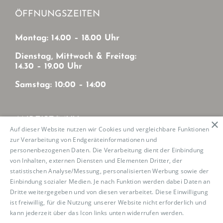
ÖFFNUNGSZEITEN
Montag: 14.00 – 18.00 Uhr
Dienstag, Mittwoch & Freitag:
14.30 – 19.00 Uhr
Samstag: 10:00 – 14:00
ANREISE/MVV
×
Auf dieser Website nutzen wir Cookies und vergleichbare Funktionen
zur Verarbeitung von Endgeräteinformationen und
Mit MVV von München-Zentrum
personenbezogenen Daten. Die Verarbeitung dient der Einbindung
U2: Haltestelle Josephsburg
von Inhalten, externen Diensten und Elementen Dritter, der
Tram 21: Haltestelle Mutschellestr.
statistischen Analyse/Messung, personalisierten Werbung sowie der
Einbindung sozialer Medien. Je nach Funktion werden dabei Daten an
Dritte weitergegeben und von diesen verarbeitet. Diese Einwilligung
ist freiwillig, für die Nutzung unserer Website nicht erforderlich und
kann jederzeit über das Icon links unten widerrufen werden.
Read
Copyright 2023 Boutique de la Danse |
Impressum
|