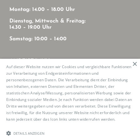
Montag: 14.00 – 18.00 Uhr
Dienstag, Mittwoch & Freitag:
14.30 – 19.00 Uhr
Samstag: 10:00 – 14:00
ANREISE/MVV
×
Auf dieser Website nutzen wir Cookies und vergleichbare Funktionen
zur Verarbeitung von Endgeräteinformationen und
Mit MVV von München-Zentrum
personenbezogenen Daten. Die Verarbeitung dient der Einbindung
U2: Haltestelle Josephsburg
von Inhalten, externen Diensten und Elementen Dritter, der
Tram 21: Haltestelle Mutschellestr.
statistischen Analyse/Messung, personalisierten Werbung sowie der
Einbindung sozialer Medien. Je nach Funktion werden dabei Daten an
Dritte weitergegeben und von diesen verarbeitet. Diese Einwilligung
ist freiwillig, für die Nutzung unserer Website nicht erforderlich und
kann jederzeit über das Icon links unten widerrufen werden.
Read
Copyright 2023 Boutique de la Danse |
Impressum
|
more
Datenschutz
|
Cookierichtlinie
| konzipiert und
realisiert von
RankNet
DETAILS ANZEIGEN