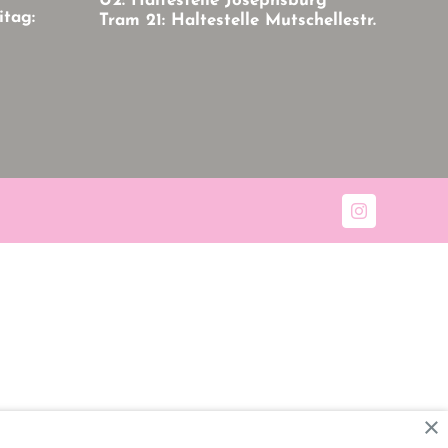
U2: Haltestelle Josephsburg
itag:
Tram 21: Haltestelle Mutschellestr.
Instagram
×