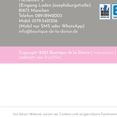
Pachemstr. 2
(Eingang Laden Josephsburgstraße)
81673 München
Telefon: 089.18942003
Mobil: 0179.5421236
(Mobil nur SMS oder WhatsApp)
info@boutique-de-la-danse.de
Copyright 2023 Boutique de la Danse |
Impressum
realisiert von
RankNet
Auf dieser Website nutzen wir Cookies und vergleichbare Funktion