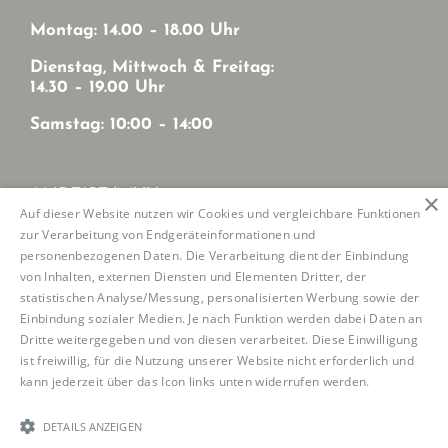
Montag: 14.00 – 18.00 Uhr
Dienstag, Mittwoch & Freitag:
14.30 – 19.00 Uhr
Samstag: 10:00 – 14:00
ANREISE/MVV
×
Auf dieser Website nutzen wir Cookies und vergleichbare Funktionen
zur Verarbeitung von Endgeräteinformationen und
Mit MVV von München-Zentrum
personenbezogenen Daten. Die Verarbeitung dient der Einbindung
U2: Haltestelle Josephsburg
von Inhalten, externen Diensten und Elementen Dritter, der
Tram 21: Haltestelle Mutschellestr.
statistischen Analyse/Messung, personalisierten Werbung sowie der
Einbindung sozialer Medien. Je nach Funktion werden dabei Daten an
Dritte weitergegeben und von diesen verarbeitet. Diese Einwilligung
ist freiwillig, für die Nutzung unserer Website nicht erforderlich und
kann jederzeit über das Icon links unten widerrufen werden.
Read
Copyright 2023 Boutique de la Danse |
Impressum
|
more
Datenschutz
|
Cookierichtlinie
| konzipiert und
realisiert von
RankNet
DETAILS ANZEIGEN